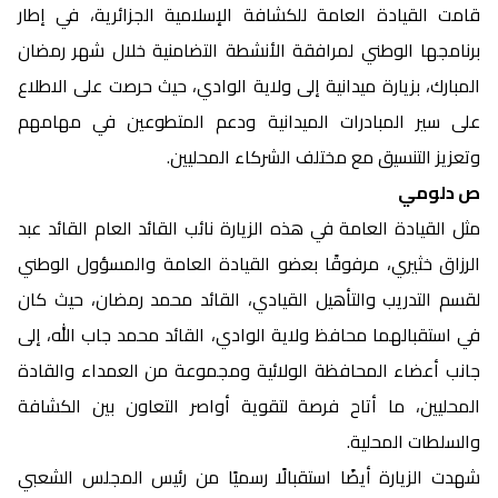
قامت القيادة العامة للكشافة الإسلامية الجزائرية، في إطار
برنامجها الوطني لمرافقة الأنشطة التضامنية خلال شهر رمضان
المبارك، بزيارة ميدانية إلى ولاية الوادي، حيث حرصت على الاطلاع
على سير المبادرات الميدانية ودعم المتطوعين في مهامهم
وتعزيز التنسيق مع مختلف الشركاء المحليين.
ص دلومي
مثل القيادة العامة في هذه الزيارة نائب القائد العام القائد عبد
الرزاق خثيري، مرفوقًا بعضو القيادة العامة والمسؤول الوطني
لقسم التدريب والتأهيل القيادي، القائد محمد رمضان، حيث كان
في استقبالهما محافظ ولاية الوادي، القائد محمد جاب الله، إلى
جانب أعضاء المحافظة الولائية ومجموعة من العمداء والقادة
المحليين، ما أتاح فرصة لتقوية أواصر التعاون بين الكشافة
والسلطات المحلية.
شهدت الزيارة أيضًا استقبالًا رسميًا من رئيس المجلس الشعبي