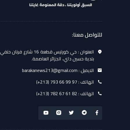
للتواصل معنا:
العنوان :
حي كورتيس قطعة 16 شارع فرنان حنفي
بلدية حسين داي، الجزائر العاصمة.
الايميل :
barakanews213@gmail.com
الهاتف :
(+213) 793 66 99 97
الهاتف :
(+213) 782 67 61 82