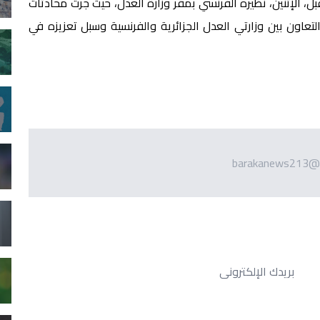
 الإثنين، نظيره الفرنسي بمقر وزارة العدل، حيث جرت محادثات
لتعاون بين وزارتي العدل الجزائرية والفرنسية وسبل تعزيزه في
barakanews213@