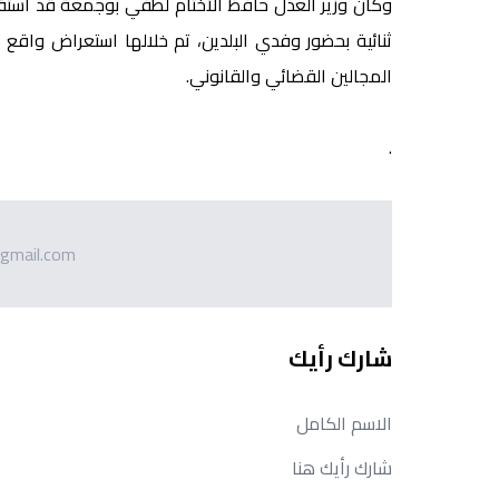
وكان وزير العدل حافظ الأختام لطفي بوجمعة قد استقبل،
ثنائية بحضور وفدي البلدين، تم خلالها استعراض واقع ا
المجالين القضائي والقانوني.
.
gmail.com
شارك رأيك