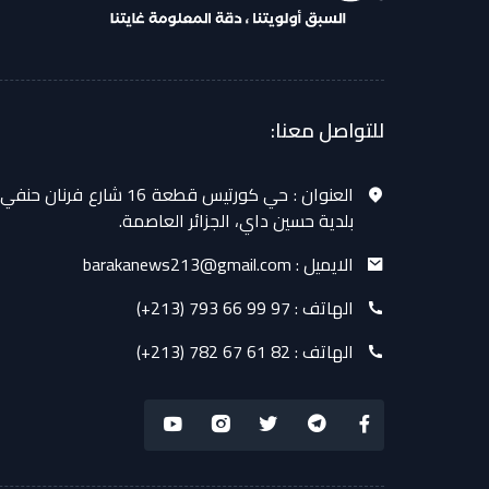
للتواصل معنا:
العنوان :
حي كورتيس قطعة 16 شارع فرنان حنفي
بلدية حسين داي، الجزائر العاصمة.
الايميل :
barakanews213@gmail.com
الهاتف :
(+213) 793 66 99 97
الهاتف :
(+213) 782 67 61 82