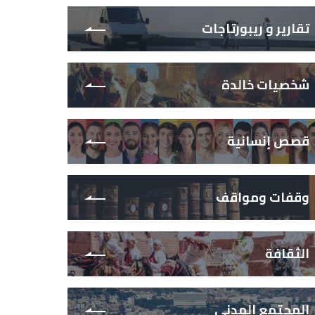
تقارير و ريبورتاجات
شخصيات خالدة
قصص إنسانية
وقفات ومواقف
الثقافة
المجتمع المدني