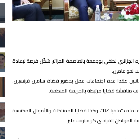
ظيره الجزائري لطفي بوجمعة بالعاصمة الجزائر، شكّل فرصة لإعادة
ت نحو عامين.
انبين عقدا عدة اجتماعات عمل بحضور قضاة سامين فرنسيين،
نب مناقشة قضايا مرتبطة بالجريمة المنظمة.
وأشار الوزير الفرنسي إلى أن المحادثات تناولت ما وصفه بملف “مافيا DZ”، وكذا قضايا الممتلكات والأموال المكتسبة
ية المواطن الفرنسي كريستوف غليز.