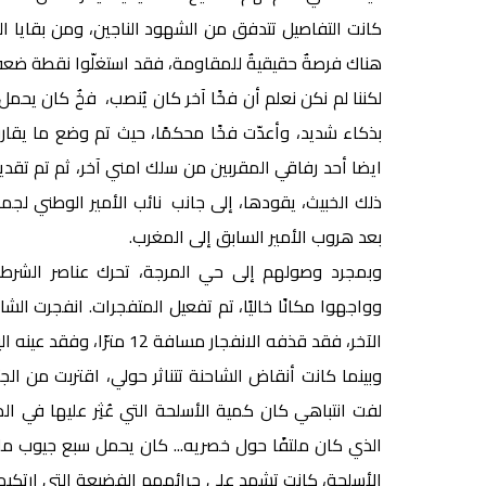
كانت التفاصيل تتدفق من الشهود الناجين، ومن بقايا المع
هناك فرصةٌ حقيقيةٌ للمقاومة، فقد استغلّوا نقطة ضعف
لكننا لم نكن نعلم أن فخًا آخر كان يُنصب، فخٌ كان يحمل 
ايضا أحد رفاقي المقربين من سلك امني آخر، ثم تم تقدي
بعد هروب الأمير السابق إلى المغرب.
وبمجرد وصولهم إلى حي المرجة، تحرك عناصر الشرطة
وواجهوا مكانًا خاليًا، تم تفعيل المتفجرات. انفجرت ا
الآخر، فقد قذفه الانفجار مسافة 12 مترًا، وفقد عينه اليمنى، وانفصلت ساقه عن جسده.
وبينما كانت أنقاض الشاحنة تتناثر حولي، اقتربت من ال
لفت انتباهي كان كمية الأسلحة التي عُثِر عليها في ال
الذي كان ملتفًا حول خصريه... كان يحمل سبع جيوب ملي
الأسلحة، كانت تشهد على جرائمهم الفضيعة التي ارتكبها 