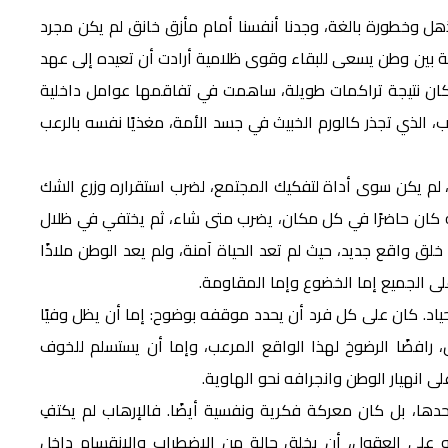
هل وخطورة بالغة، وجدنا أنفسنا أمام مأزق خانق لم يكن مجرد
ة بين وطن يسعى للبقاء وقوى ظلامية أرادت أن تعيده إلى عهد
كان نتيجة تراكمات طويلة، ساهمت في تفاقمها عوامل داخلية
اب، الذي تجذر كالورم الخبيث في جسد الأمة، مغذيًا نفسه بالرعب
ة، لم يكن سوى أداة لتفكيك المجتمع، لضرب استقراره وزرع الشك
ه كان حاضرًا في كل مكان، يضرب متى شاء، ثم يختفي في ظلال
ق واقع جديد، حيث لم تعد الحياة آمنة، ولم يعد الوطن ملاذًا
لى الجميع إما الخضوع وإما المقاومة.
اد. كان على كل فرد أن يحدد موقفه بوضوح: إما أن يظل وفيًا
ض، رافضًا الرضوخ لهذا الواقع المرعب، وإما أن يستسلم للخوف
ى انهيار الوطن وانجرافه نحو الهاوية.
ها، بل كان معركة فكرية ونفسية أيضًا. فالإرهاب لم يكتفِ
على العقول، أن يخلق حالة من الاضطراب والانقسام داخل