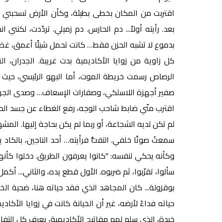
اقتربت من المكان بخطى بطيئة، وكأن الأرض تسحبني لل
بعد. رأيته أولاً... دم الحارس. دم زميلي. تردّدت، لكنن
بدموع لا تشبه الحزن فقط… كانت تحمل شيئًا أعمق، غضبًا 
كل زاوية من زوايا الأكاديمية بدت غريبة. الجدران،
الرصاص رسمت خريطة الموت، أما البهو الرئيسي، حيث ك
صفير أجهزة اللاسلكي، وصفارات الإسعاف… وصدى الجر
اقترب منّي ضابط شاحب الوجه، رفع الغطاء عن جسد الحار
لم تكن لديه الشجاعة، أو ربما لم يكن بحاجة إليها. الم
سمعتُ صوتًا خلفي. التفتُّ فرأيته… أحد الناجين، بال
وكأنه يحكي لنفسه: "كانوا يعرفون الطريق. دخلوا كأنه
سألوا، تقرّبوا، ثم ضربوه. الأول قطع يده، والثاني... أكم
بوقزولة... كان المجاهد الذي فقد حياته هنا، ضحية الخيا
حياته فداءً لأرضه، غير أن الخيانة كانت في زوايا الأ
خيدة، الذي سلم لهم مفاتيح الأكاديمية، يعرف كل التفاص