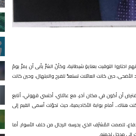
 اختاروا التوقيت بعنايةٍ شيطانية، وكأنّ الشرَّ يأبى أن يمرَّ يومٌ
د الأضحى، حين كانت العائلات تستعدُّ للفرح والابتهال، وحين كانت
مفترض أن أكون في مكان آخر، مع عائلتي، أحتسي قهوتي، أتابع
هناك... أمام بوابة الأكاديمية، حيث تحوّلت أسمى القيم إلى
ة للدفاع، للصمت المُشرّف الذي يحرسه الرجال من خلف الأسوار. أما
ت إلى مدخل لجهنم.