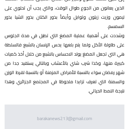
الذين يعانون من الجوع طوال الوقت، والتي يجب أن تحتوي على
ليمون وزيت زيتون وتوابل وأيضاً بذور الكتان بذور الشيا بذور
السمسم.
وشددت على أهمية عملية المضغ التي تطيل في مدة الجلوس
على طاولة الأكل ولما يتم بلعها يحس الإنسان بالشبع فالسلطة
هي التي تجعل المضغ يولد الاحساس بالشبع من خلال أخذ كميات
كبيرة منها، وكذا شرب شاي بالأعشاب وبالتالي يستفيد جدا من
شهر رمضان سواء بالنسبة للأمراض المزمنة أو بالنسبة لفرط الوزن
والسمنة التي تعرف تزايدا ملحوظا في المجتمع الجزائري وهذا
نتيجة النمط الحياتي.
barakanews213@gmail.com