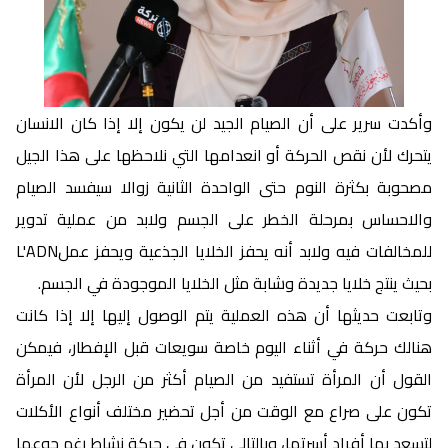
وأكدت سرير على أن الصيام الجيد لن يكون إلا إذا كان الانسان
يتحرك لأن نقص الحركة أو انعدامها التي نلاحظها على هذا الجيل
مصحوبة بكثرة النوم حتى الواحدة الثانية زوالا سيفسد الصيام
والاحساس بمرحلة الخطر على الجسم ولابد من عملية تدوير
للمخالفات فيه ولابد أنه يحفز الخلايا الجذعية ويحفز عملL'ADN
بحيث ينتج خلايا جديدة وشابة مثل الخلايا الموجودة في الجسم.
وتابعت حديثها أن هذه العملية يتم الوصول إليها إلا إذا كانت
هنالك حركة في أثناء اليوم خاصة سويعات قبل الإفطار، فيمكن
القول أن المرأة تستفيد من الصيام أكثر من الرجل لأن المرأة
تكون على صراع مع الوقت من أجل تحضير مختلف أنواع الأكلات
لتسعد بها أفراد أسرتها، وبالتالي تكون في حركة نشاط رغم جوعها