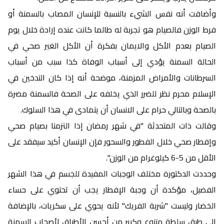
وأضافت أنه نفس الشيء بالنسبة للإنسان المصاب بالسمنة أو
فرط الوزن فالصيام هو تجربة له طالما كانت عنده إرادة خلال يوم
الصيام بعدم الأكل والايمان بفكرة أن الأكل الغير صحي في
الحالة السمنة يؤدي إلى أسباب الوفاة كذا سبب من أسباب
السرطانات والأمراض المزمنة، موضحة أنه إذا كان التدخين في
الإسلام محرم نظر للضرر الذي يخلفه على الصحة فالسمنة مضرة
بالصحة وبالتالي حرام على الانسان أن يتمادى في هذا السلوك.
وقالت ذات المتحدثة "في شهر رمضان إذا التزمنا بصيام صحي
وإفطار صحي خلال الفطور والسحور فإن الإنسان أكيد سيفقد على
الأقل من 5-6 كيلوغرام من الوزن".
وحددت الدكتورة مختلف الوجبات المفيدة للجسم في هذا الشهر
الفضيل، مؤكدة أن وجبة الإفطار يجب أن تحتوي على حساء
الخضار وليست "شربة الفريك" لأنه يحوي على سكريات، بالإضافة
إلى طبق سلطة متنوع وكبير من أحسن الأطباق لأصحاب السمنة