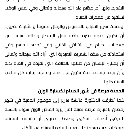
الشديد. ولها أجر عظيم عند الله سبحانه وتعالى وفي نفس الوقت
تستفيد من معجزات الصيام.
ونصحت سرير الشباب بالخصوص والرجال عموماً والشابات بضرورة
أن تكون لديهم فترة رياضة قبيل الإفطار وبذلك نستفيد من
معجزات الصيام في التشافي الذاتي وفي تجديد الجسم وفي
استفادته من هذه الشعيرة التعبدية التي أراد الله سبحانه وتعالى
أن يمتلئ الإنسان من خلالها بالطاقة التي تفيده في العام كله
وأن يجدد جسده بحيث يكون في صحة وعافية يجابه كل متاعب
السنة كلها.
الحمية فرصة في شهر الصيام لخسارة الوزن
كما تطرقت الدكتورة عائشة سرير إلى موضوع الحمية في شهر
رمضان باعتباره فرصة ثمينة لمن يريد انقاص الوزن سواء بالنسبة
للمرضى أصحاب السكري وضغط الدموي أو بالنسبة للسمنة،
فرمضان يدرب ويحفز على تعزيز الارادة للامتناع عن الأكل.