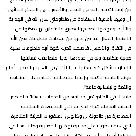
من إمكانات سنن الله في الآفاق والأنفس، يرى المفكر الجزائري "
أن وعيها بأهمية الاستفادة من منظومتي سنن الله في الهداية
والتأييد، وفهمها الصحيح والعميق والمتوازن لها، مكنها من
الاستثمار الفعال لما بين يديها من معطيات منظومات سنن الله
في الآفاق والأنفس، فأصبحت تتحرك بقوة أربع منظومات سننية
كونية متكاملة ولو في حدودها الدنيا، فتضاعفت فعاليتها
الإنجازية بشكل كبير، مكنها من الإثخان في العدو، والصمود أمام
قوته المادية الرهيبة، وإحباط مخططاته الخطيرة على المنطقة
والأمة والإنسانية عامة".
متسائلا في الختام: "من مستفيد من الخدمات الاستثنائية لمنظور
السننية الشاملة هذا؟ الذي به تخرج المجتمعات الإسلامية
المعاصرة من طاحونة بل وكابوس المنظورات الجزئية المتنافرة
التي هيمنت طويلا على مسيرة نهضتها الحضارية وكانت سببا في
فشلها أو على الأقل في زهادة نتائجها، وفي استمرار ضعفها