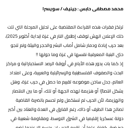
محمد مصطفى حابس : جينيف / سويسرا
ترتكز فقرات هذه القراءة المقتضبة على تحليل المرحلة التي تلت
ذلك الإعلان الهش لوقف إطلاق النار في غزة (بداية أكتوبر 2025)،
بعد حرب إبادة ودمار شامل أصاب البشر والحجر والبيئة ولم تنجو
حتى البنية المعرفية نفسها في غزة وما حولها !!
إذ كما بات يدور هذه الأيام في أروقة الرصد الاستخباراتية و مراكز
البحث والصفوف الفلسطينية والإسرائيلية والعربية، وعلى امتداد
العالم، جدل ساخن موضوعه تقييم ما حصل في حرب غزة، وهل
يشكل انتصارًا أو هزيمة لهذه الجهة أو تلك، أو ما بين الانتصار
والهزيمة، لأن الحرب لم تستكمل ولم تحسم بالضربة القاضية
لصالح هذا الطرف أو ذاك، رغم الفارق في العدة والعتاد بين أكبر
دولة عسكريا إقليميا في الشرق الاوسط، ومقاومة شعبية في
حيز ضيق كغزة. علما أن تقييم الحرب لن يحسم إلا عندما تضع