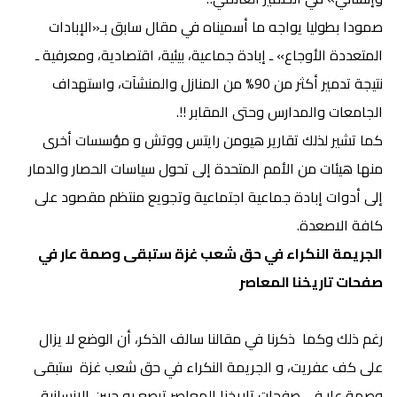
صمودا بطوليا يواجه ما أسميناه في مقال سابق بـ«الإبادات
المتعددة الأوجاع» ـ إبادة جماعية، بيئية، اقتصادية، ومعرفية ـ
نتيجة تدمير أكثر من 90% من المنازل والمنشآت، واستهداف
الجامعات والمدارس وحتى المقابر !!.
كما تشير لذلك تقارير هيومن رايتس ووتش و مؤسسات أخرى
منها هيئات من الأمم المتحدة إلى تحول سياسات الحصار والدمار
إلى أدوات إبادة جماعية اجتماعية وتجويع منتظم مقصود على
كافة الاصعدة.
الجريمة النكراء في حق شعب غزة ستبقى وصمة عار في
صفحات تاريخنا المعاصر
رغم ذلك وكما ذكرنا في مقالنا سالف الذكر، أن الوضع لا يزال
على كف عفريت، و الجريمة النكراء في حق شعب غزة ستبقى
وصمة عار في صفحات تاريخنا المعاصر ترصع به جبين الانسانية