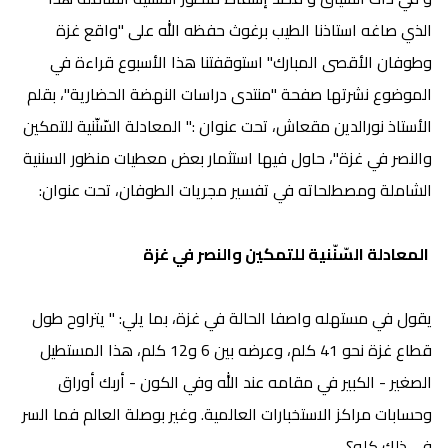
الذي صاغه استاذنا الطيب برغوث حفظه الله على "واقع غزة
وطوفان الأقصى المبارك" استوقفتنا هذا الأسبوع قراءة في
الموضوع نشرتها صفحة "منتدى دراسات النهضة الحضارية"، بقلم
الأستاذ نورالدين مقعاش، تحت عنوان :" المعادلة السّنّنية للتمكين
والنصر في غزة"، حاول فيها استثمار بعض معطيات منظور السننية
الشاملة ومصطلحاته في تفسير مجريات الطوفان، تحت عنوان:
المعادلة السّنّنية للتمكين والنصر في غزة
يقول في مستهله واصفا الحالة في غزة، بما يلي: " يتراوح طول
قطاع غزة نحو 41 كلم، وعرضه بين 6 و12 كلم، هذا المستطيل
الصغير - الكبير في مقامه عند الله وفي الكون - أربك أوراق
وحسابات مراكز الاستخبارات العالمية. وغير بوصلة العالم فما السر
في ذلك كله؟