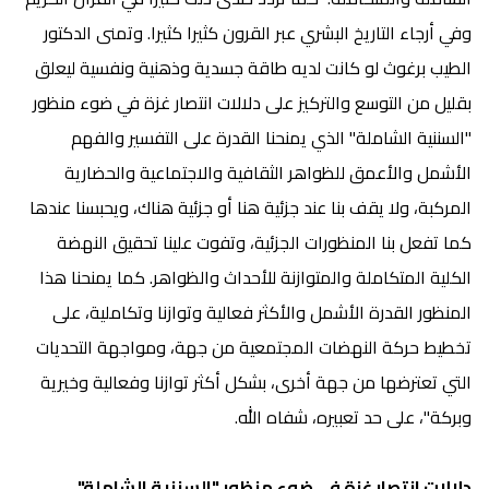
وفي أرجاء التاريخ البشري عبر القرون كثيرا كثيرا. وتمنى الدكتور
الطيب برغوث لو كانت لديه طاقة جسدية وذهنية ونفسية ليعلق
بقليل من التوسع والتركيز على دلالات انتصار غزة في ضوء منظور
"السننية الشاملة" الذي يمنحنا القدرة على التفسير والفهم
الأشمل والأعمق للظواهر الثقافية والاجتماعية والحضارية
المركبة، ولا يقف بنا عند جزئية هنا أو جزئية هناك، ويحبسنا عندها
كما تفعل بنا المنظورات الجزئية، وتفوت علينا تحقيق النهضة
الكلية المتكاملة والمتوازنة للأحداث والظواهر. كما يمنحنا هذا
المنظور القدرة الأشمل والأكثر فعالية وتوازنا وتكاملية، على
تخطيط حركة النهضات المجتمعية من جهة، ومواجهة التحديات
التي تعترضها من جهة أخرى، بشكل أكثر توازنا وفعالية وخيرية
وبركة"، على حد تعبيره، شفاه الله.
دلالات انتصار غزة في ضوء منظور "السننية الشاملة"..