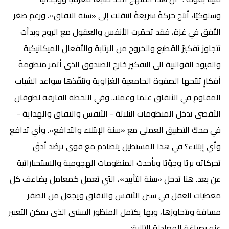
وسلوكيًا، أنتج حركةً سريعةً انتقلت إلى «سنة الآفاق». ورغم صغر
الأفق في غزة، فقد تخمّرت الأنفس والعقول مع الروح وبدأت
تتجاوز تفكيرَ القطيع والخروج من الرتابة والأفعال الميكانيكية
والقيود القوالبية الى التفكير خارج الصندوق الذي أثمر منظومةَ
أفكارٍ تنتجها الصفوة الجامعية الغزاوية وتنفّذها سواعد الشباب
المقاوم في الأنفاق علما وعملا.. وفي اللحظة الفارقة لطوفان
الأقصى تدخل المنظومات الثلاثة - الأنفس والآفاق والهداية -
في محكّ التطبيق العملي مع «سنة الإبتلاء والتدافع». وأي تدافع
وأي إبتلاء؟ في هذا المستطيل يتصادم مع قوى ترصُد أدقّ
تحركاته بريًا وجوّيًا وبأحدث المنظومات الهجومية والاستخباراتية
عن بعد. هنا تدخل «سنة التأييد»، التي تعمل كمعامل
يضاعف كل
معطيات العقل في سنن الأنفس والآفاق ويجعل من الصفر
مسافة ويتجاوزها، وبها يكتمل المنظور السنني الذي يمكن التعبير
عنه بصياغة المعادلة التالية: