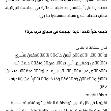
صحته، ردا على أستفسار أحد طلبته الدكاترة في الجامعة الجزائرية،
فكتب حفظه الله و شفاه مستفسرا ما يلي:
كيف نقرأ هذه الآية البليغة في سياق حرب غزة؟
قال سبحانه و تعالى :
﴿وَأَوۡرثۡنَا ٱلۡقَوۡمَ ٱلَّذِینَ كَانُوا۟ یُسۡتَضۡعَفُونَ مَشَـٰرِقَ
ٱلۡأَرۡضِ وَمَغَـٰرِبَهَا ٱلَّتِی بَـٰرَكۡنَا فِیهَاۖ وَتَمَّتۡ كَلِمَتُ رَبِّكَ
ٱلۡحُسۡنَىٰ عَلَىٰ بَنِیۤ إِسۡرَ ٰ⁠ۤءِیلَ بِمَا صَبَرُوا۟ۖ وَدَمَّرۡنَا مَا كَانَ
یَصۡنَعُ فِرۡعَوۡنُ وَقَوۡمُهُۥ وَمَا كَانُوا۟ یَعۡرِشُونَ﴾ [الأعراف
]
١٣٧
معلقا بقوله:
نقرؤها في ظل قانون "والعاقبة للمتقين" ومقتضياته السننية
الشاملة والمتكاملة. كما تردد صدى ذلك كثيرا في القرآن الكريم