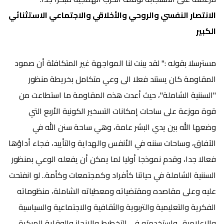
الانتصار النفسي والروحي والأخلاقي والاجتماعي الاستثنائي
الكبير
مسترسلا بقوله :" لقد بينت لنا المواجهة غير المتكافئة أن صمود
المقاومة كان يستند فعلا الى وعي متكامل بخريطة منظور
"السننية الشاملة"، حيث أعدت هذه المقاومة ما استطاعت من
قوة موزعة على ساحات إمكانات التسخير الكونية الأربع التي
وضعها الله بين يدي البشر عامة، وهي ساحة سنن الله في
الآفاق، وساحات سننه في الأنفس والهداية والتأييد، فجاء أداؤها
فعالا جدا، وقدم نموذجا أوليا لما يمكن أن يفعله الوعي بمنظور
السننية الشاملة في حياتنا كأفراد وكمجتمعات وكأمة.. لو انفتحت
عليه وعلى مقاصده ومقتضياته ومعطياته الشاملة، منظوماته
الفكرية والتعليمية والتربوية والثقافية والاجتماعية والسياسية
والإعلامية.. واستخدمته في التخطيط والإنجاز والوقاية المبكرة