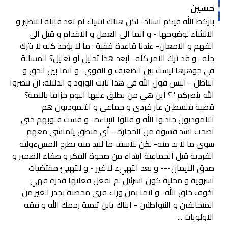
حسين
باركط الله فيكم استاذ- لكن هناك اشياء لم تعد قابلة للتنظير و
الانشاء لوضوحها - و انما الى العمل و الاقدام و قبل الى
الفهم و الامعان- عندنا قاعدة فقية : ما لا يؤخذ كله لا يترك
جله- و قد ترك الامر كله- ابعد هذا تحليل او تعليل؟ المسالة
في جوهرها ليست بين الضعيف و القوي -و انما بين الحق و
الباطل - اليس قول الله في هذا ثابت الورود و الدلالة: ان تنصروا
الله ينصركم ' ؟ اين هي من يطلق عليها اليوم جزافا بالامة؟
قضية فلسطين عار فردي و جماعي و التلموديون هم
التلموديون جادلوا الله و قتلوا انبياءه- و قست قلوبهم حتي
اضحت اشد قسوة من الحجارة - أي منطق يتماشى معهم
سوى ما لا بد منه- لكن للاسف ما لابد منه يطرح المسءولية
الفردية قبل الجماعية ابتداء من صحوة الفكر و صفاء الضمير و
صدق الايمان--- و بعد التهيء لا غير - و للتهيئ مقتضيات
اسروية و محلية كون اسرئيل لم تفعل فعلتها قدرة فهي
اخوف خلق الله- و انما بمن وراء قرى محصنة بجدر الغير من
المتحالفين و النتواطئين - ايناك يابن تيمية رحمك الله و فقه
الاولويات ...