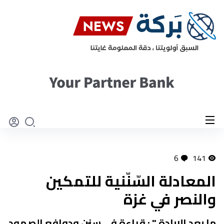
6
141
المعادلة السّنّنية للتمكين
والنصر في غزة
ما بعد الإبادة " : قراءة في سنن ودوافع الصمود