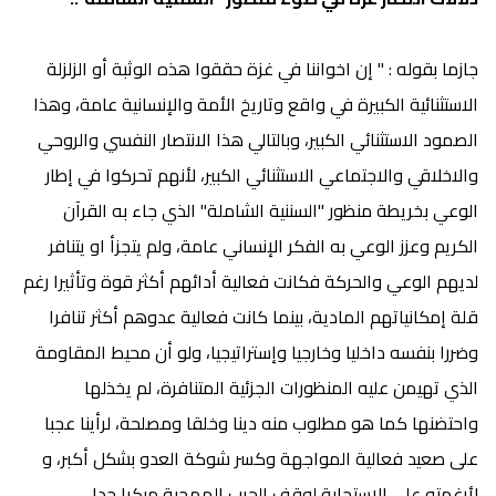
جازما بقوله : " إن ا
خواننا في غزة حققوا هذه الوثبة أو الزلزلة
الاستثنائية الكبيرة في واقع وتاريخ الأمة والإنسانية عامة، وهذا
الصمود الاستثنائي الكبير، وبالتالي هذا الانتصار النفسي والروحي
والاخلاقي والاجتماعي الاستثنائي الكبير، لأنهم تحركوا في إطار
الوعي بخريطة منظور "السننية الشاملة" الذي جاء به القرآن
الكريم وعزز الوعي به الفكر الإنساني عامة، ولم يتجزأ او يتنافر
لديهم الوعي والحركة فكانت فعالية أدائهم أكثر قوة وتأثيرا رغم
قلة إمكانياتهم المادية، بينما كانت فعالية عدوهم أكثر تنافرا
وضررا بنفسه داخليا وخارجيا وإستراتيجيا، ولو أن محيط المقاومة
الذي تهيمن عليه المنظورات الجزئية المتنافرة، لم يخذلها
واحتضنها كما هو مطلوب منه دينا وخلقا ومصلحة، لرأينا عجبا
على صعيد فعالية المواجهة وكسر شوكة العدو بشكل أكبر، و
لأرغمته على الاستجابة لوقف الحرب الهمجية مبكرا جدا.