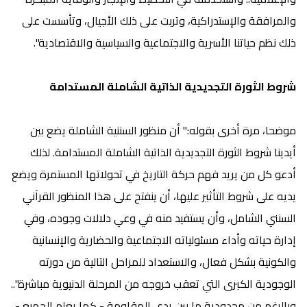
والمرافقة والإستدراكية، وتربت على ذلك الأجيال، وتأسست على
ذلك نظم حياتنا الأسرية والاجتماعية والسياسية والاقتصادية".
شروط الثورة التجديدية الذاتية الشاملة المستدامة
موضحا، مرة أخرى بقوله:" أن منظور السننية الشاملة يضع بين
أيدينا شروط الثورة التجديدية الذاتية الشاملة المستدامة. لذلك
أدعو كل من يريد فهم حركة التاريخ في تحولاتها المستمرة ويضع
يديه على شروط التأثير عليها، أن ينفتح على هذا المنظور القرآني
السنني الشامل، وأن يستفيد منه في وعي دلالات وجوده، وفي
إدارة حياته وأداء مسئولياته الاجتماعية والحضارية والإنسانية
والكونية بشكل فعال، والاستعداد للمراحل التالية من دورته
الوجودية الكبرى التي تعقب خروجه من المرحلة الدنيوية مباشرة"..
وبالرغم من محدودية ما بين يدي المقاومة - كما يعلم الجميع -