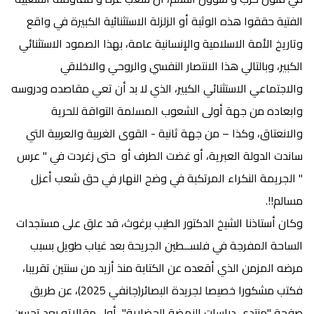
الفتية حققوا هذه الوثبة أو الزلزلة الاستثنائية الكبيرة في واقع
وتاريخ الأمة الاسلامية والإنسانية عامة، بهذا الصمود الاستثنائي
الكبير، وبالتالي هذا الانتصار النفسي والروحي والاخلاقي
والاجتماعي الاستثنائي الكبير، الذي لا بد أن تعي مقاصده ودروسه
وابعاده من جهة أولى الشعوب المسلمة التواقة للحرية
والانعتاق، وكذا – من جهة ثانية - القوى الغربية والعربية التي
ساندت الدولة العبرية، أو غضت الطرف أو حتى زغردت في " عرس
" الجريمة النكراء المرتكبة في وضح النهار في حق شعب أعزل
مسالم!!.
وكان أستاذنا الشيخ الدكتور الطيب برغوث، قد علق على مستجدات
الساحة المفرجة في فلســطين الجريحة بعد غياب طويل بسبب
مرضه المزمن الذي أقعده عن الكتابة منذ أزيد من سنتين تقريبا،
فكتب مشكورا خصيصا لجريدة البصائر(جانفي 2025)، عن طريق
صفحة
"منتدى دراسات النهضة الحضارية"، أول مقالاته بعد تحسن