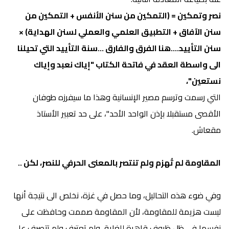
نصر وتمكين = (التمكين من سنن الأنفس + التمكين من
سنن الآفاق + التطبيق العلمي والعملي لسنن الهداية) ×
سنن التأييد....هنا الفرق والفارق ...سنة التأييد التي تحيلنا
الى واسطة العقد في فاتحة الكتاب "إياك نعبد وإياك
نستعين"،
التي رسمت وترسم مصير الإنسانية وهذا ما سيفرزه طوفان
الأقصى مستقبلا بإذن الواحد الأحد"، على حد تعبير الأستاذ
مقعاش.
المقاومة لم تُهزم ولم تنتصر بالمعنى الحرفي للنصر، لكن ..
وفي ضوء هذه التحاليل، وما حصل في غزة، نخلص الى نتيجة أنها
ليست هزيمة للمقاومة، لأن المقاومة صممت وحافظت على
نفسها في ظل ظروف قاهرة للغاية، ولم تعترف ولم تتصرف على