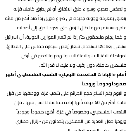
والعكس صحيح، وسواء طبق الاتفاق أو لم يطبق كاملا، فإنه
يتعلق بمعركة وجولة جديدة في صراع طويل بدأ منذ أكثر من مائة
عام وسيستمر مهما طال الزمن حتى يعود الحق إلى أصحابه.
و كما يجزم ملاحظون كثر إذا لم تتغير الموازين الدولية، أن اسرائيل
ستبقى بعنادها تستخدم، شعار (رفض سيطرة حماس على القطاع)،
لمواصلة الاغتيالات والاعتقالات والهدم والتدمير في أرض
فلسطين كاملة، دون رقيب ولا عتيد، لا قدر الله..
أمام «الإبادات المتعددة الأوجاع» الشعب الفلسطيني أظهر
صموداً وجودياً وروحياً
و اليوم رغم اتساع حجم الجرائم على شعب غزة ووصفها من قبل
قادة أكثر من 40 دولة بأنها إبادة جماعية لا لبس فيها ، فإن
الشعب الفلسطيني، وخصوصاً في غزة، أظهر صموداً وجودياً
وروحياً جعل العديد من المفكرين يتحدثون عن «زلزال حضاري
وإنساني» في الضمير العالمي!!