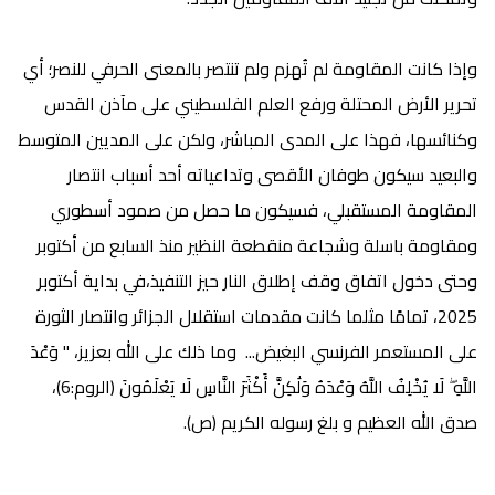
وإذا كانت المقاومة لم تُهزم ولم تنتصر بالمعنى الحرفي للنصر؛ أي
تحرير الأرض المحتلة ورفع العلم الفلسطيني على مآذن القدس
وكنائسها، فهذا على المدى المباشر، ولكن على المديين المتوسط
والبعيد سيكون طوفان الأقصى وتداعياته أحد أسباب انتصار
المقاومة المستقبلي، فسيكون ما حصل من صمود أسطوري
ومقاومة باسلة وشجاعة منقطعة النظير منذ السابع من أكتوبر
وحتى دخول اتفاق وقف إطلاق النار حيز التنفيذ،في بداية أكتوبر
2025، تمامًا مثلما كانت مقدمات استقلال الجزائر وانتصار الثورة
على المستعمر الفرنسي البغيض... وما ذلك على الله بعزيز، "
وَعْدَ
اللَّهِ ۖ لَا يُخْلِفُ اللَّهُ وَعْدَهُ وَلَٰكِنَّ أَكْثَرَ النَّاسِ لَا يَعْلَمُونَ (الروم:6)،
صدق الله العظيم و بلغ رسوله الكريم (ص).