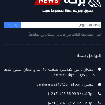
إشترك
اقرأ المقالات البارزة من بريدك الإلكتروني مباشرةً
للتواصل معنا:
العنوان :
حي كورتيس قطعة 16 شارع فرنان حنفي بلدية
حسين داي، الجزائر العاصمة.
الايميل :
barakanews213@gmail.com
الهاتف :
(+213) 793 66 99 97
الهاتف :
(+213) 782 67 61 82