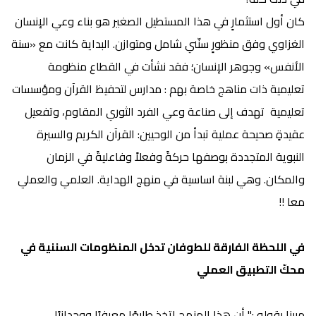
كان أول استثمارٍ في هذا المستطيل الصغير هو بناء وعي الإنسان
الغزاوي وفق منظورٍ سنّني شامل ومتوازن. البداية كانت مع «سنة
الأنفس» وجوهر الإنسان؛ فقد نشأت في القطاع منظومة
تعليمية ذات مناهج خاصة بهم : مدارس لتحفيظ القرآن ومؤسسات
تعليمية تهدف إلى صناعة وعي الفرد الثوري المقاوم، وتفعيل
عقيدةٍ صحيحة عملية تبدأ من الوحيين: القرآن الكريم والسيرة
النبوية المتجددة بوصفها حركةً وفعلاً وفاعليةً في الزمان
والمكان. وهي لبنة اساسية في منهج الهداية. العلمي والعملي
معا !!
في اللحظة الفارقة للطوفان تدخل المنظومات السننية في
محكّ التطبيق العملي
مبينا بقوله :" أن هذا المنهج اتخذ طابعًا معرفيًا ووجدانيًا