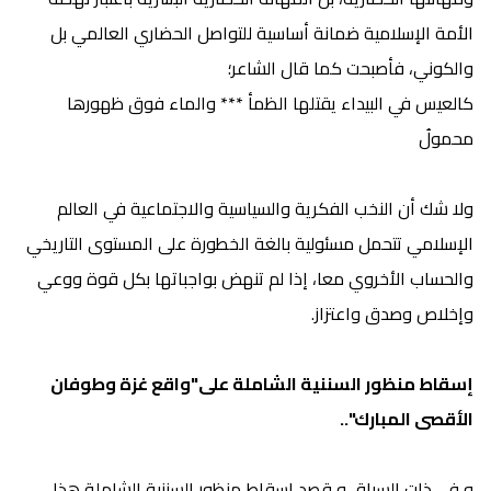
الأمة الإسلامية ضمانة أساسية للتواصل الحضاري العالمي بل
والكوني، فأصبحت كما قال الشاعر؛
كالعيس في البيداء يقتلها الظمأ ***
والماء فوق ظهورها
محمولُ
ولا شك أن النخب الفكرية والسياسية والاجتماعية في العالم
الإسلامي تتحمل مسئولية بالغة الخطورة على المستوى التاريخي
والحساب الأخروي معا، إذا لم تنهض بواجباتها بكل قوة ووعي
وإخلاص وصدق واعتزاز
.
إسقاط منظور السننية الشاملة على"واقع غزة وطوفان
الأقصى المبارك"..
و في ذات السياق و قصد إسقاط منظور السننية الشاملة هذا