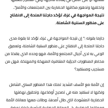
وتخلفها وتدهور مكانتها الحضارية بين المجتمعات والأمم"..
نتيجة المواجهة في غزة، تؤكد حاجتنا الملحة إلى الانفتاح
على منظور السننية الشاملة.
جازما بقوله :"
إن نتيجة المواجهة في غزة، تؤكد لنا بقوة مدى
حاجتنا الملحة إلى الانفتاح على منظور السننية الشاملة،
وتعميق
الوعي به لدى أجيال المجتمع والأمة، فهو وحده الذي ينقذنا من
مخاطر المنظورات الجزئية المتنافرة المنهكة والمهلكة. فهل من
مستجيب ومستفيد؟
إن الأمة مع الأسف الشديد تملك هذا المنظور السنني الشامل
ولكنها لا تستفيد منه في تصحيح أوضاعها، وتحقيق نهضتها
الحضارية المنشودة التي طال أمدها، وطالت معها معاناة الأمة
ومهانتها الحضارية، بل المهانة الحضارية البشرية باعتبار نهضة