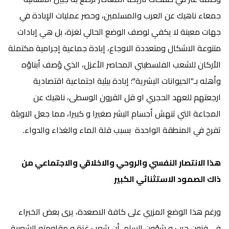
جمعاء ناهيك عن العرب والمسلمين، وحصر عمليات الإبادة في
جهات معينة لا يكفي لوصف الوضع الحالي لغزة، بل هي إبادات
متنوعة الاشكال ومتعددة الاوجاع، إبادة جماعية إجرامية مكتملة
الأركان للشعب الفلسطيني المحاصر الأعزل، الذي وُصف أبناؤه
وأهله بـ"الحيوانات البشرية"؛ إبادة بيئية اجتماعية اقتصادية
ارجعتهم للعهد الحجري او قل القرون الوسطى، ناهيك عن
المجاعة التي تنهش أجسام البشر صغيرا و كبيرا، مما جعل الاوبئة
تفرخ في المنطقة الواحدة بسبب قلة الماء والغذاء والدواء.
هذا الانتصار النفسي والروحي والاخلاقي والاجتماعي من
ذاك الصمود الاستثنائي الكبير
ورغم هذا الوضع المزري على كافة الاصعدة، يرى بعض الخبراء
في فنون حرب و شؤون السلم، أن شعب غزة و مقاومته الشعبية