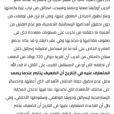
الحرب أوزارها فعليا وعمليا وتنسحب اسرائيل من تراب غزة بكاملها
ويتم تطبيق المراحل المتفق عليها، ومن ثم نرى هل توقفت من
دون تحقيق أهدافها الإسرائيلية التدميرية، مع عدم التقليل من
أهمية ما حققته من تخريب على مستويات متعددة حتى في
صفوف مقاتليها و مجنديها وفي عقر دارها، و قد يكاد يجمع
العام و الخاص على أنه ما لم تستكمل تحقيقه إسرائيل خلال
سنتان كاملتان من الحرب أي تقريبا حوالي 720 يومًا، من الصعب
أن تحققه الآن أو في المستقبل القريب على الأقل، لا قدر الله.
المتعارف عليه في التاريخ أن الضعيف ينتصر عندما يصمد
بدليل عدم تحقيق دولة الاحتلال الأهداف التي أعلنتها، والخسائر
على مختلف الأصعدة التي تكبدتها، بما فيها تخلخل المكانة
الإستراتيجية لإسرائيل ودورها الوظيفي وسقوطها الأخلاقي، وفي
ظل أن القاعدة المتعارف عليها في التاريخ أن الضعيف ينتصر
عندما يصمد، ولم يمكن الطرف القوي من تحقيق أهدافه،