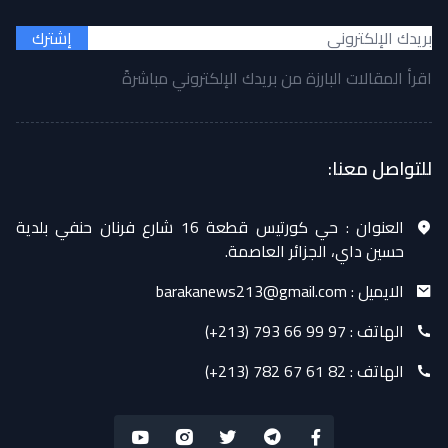
إشترك
اقرأ المقالات البارزة من بريدك الإلكتروني مباشرةً
للتواصل معنا:
العنوان :
حي كورتيس قطعة 16 شارع فرنان حنفي بلدية
حسين داي، الجزائر العاصمة.
الايميل :
barakanews213@gmail.com
الهاتف :
(+213) 793 66 99 97
الهاتف :
(+213) 782 67 61 82