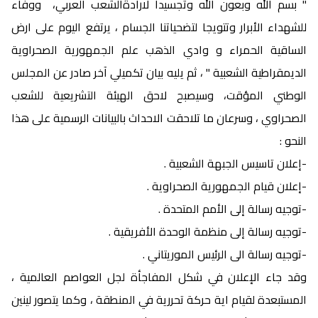
" بسم الله وبعون الله وتجسيدا لارادةًالشعب العربي، ووفاء
للشهداء الأبرار وتتويجا لتضحياتنا الجسام ، يرتفع اليوم على ارض
الساقية الحمراء و وادي الذهب علم الجمهورية الصحراوية
الديمقراطية الشعبية " ، ثم يليه بيان تكميلي آخر صادر عن المجلس
الوطني المؤقت، وسيصبح لاحق الهيئة التشريعية للشعب
الصحراوي ، وسرعان ما تلاحقت الاحداث بالبيانات الرسمية على هذا
النحو :
-إعلان تاسيس الجبهة الشعبية .
-إعلان قيام الجمهورية الصحراوية .
-توجيه رسالة إلى الأمم المتحدة .
-توجيه رسالة إلى منظمة الوحدة الأفريقية .
-توجيه رسالة الى الرئيس الموريتاني .
وقد جاء الإعلان في شكل المفاجأة لجل العواصم العالمية ،
المستبعدة لقيام اية حركة تحررية في المنطقة ، وكما يتصور لينين