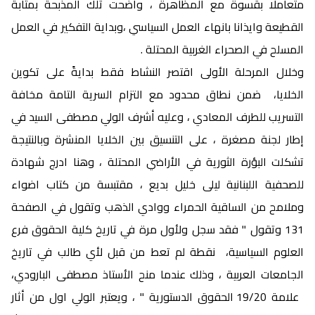
متعاملا بقسوة مع المظاهرة ، واضحت تلك المذبحة بمثابة
القطيعة وايذانا بانهاء العمل السياسي ،وبداية التفكير في العمل
المسلح في الصحراء الغربية المحتلة .
وخلال المرحلة الأولى اقتصر النشاط فقط بدايةً على تكوين
الخلايا، ضمن نطاق محدود مع التزام السرية التامة مخافة
التسريب للطرف المعادي ، وعليه أشرف الولي مصطفى السيد في
إطار لجنة مصغرة ، على التنسيق بين الخلايا المنشرة وبالنتيجة
تشكلت البؤرة الثورية في الأراضي المحتلة ، وهنا ادرج شهادة
للصحفية اللبنانية ليلى خليل بديع ، مقتبسة من كتاب اضواء
وملامح من الساقية الحمراء ووادي الذهب وتقول في الصفحة
131 وتقول " فقد سجل ولأول مرة في تاريخ كلية الحقوق فرع
العلوم السياسية، نقطة لم تعط من قبل لأي طالب في تاريخ
الجامعات العربية ، وذلك عندما منح الأستاذ مصطفى البارودي،
علامة 19/20 الحقوق الدستورية " ، ويعتبر الولي اول من أثار