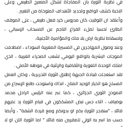
في نظرية الثورة بان المفاجاة تشكل المنعرج الطبيعي وعلى
النخبة كشف الواقع وتحديد الأهداف المتوخاة من التغيير .
وأعتقد ان التوقيت كان مدروس كرد فعل طبيعي ، على الموقف
الطارئ تحسبا لملء الفراغ الناجم عن الانسحاب الإسباني ،
ولاسقاط نظرية ارض بلا ملك والمؤامرة الأجنبية،
وعند وصول المهاجرين في المسيرة المغربية السوداء ، اصطدمت
الموجات البشرية بالواقع اليومي لشعب الصحراء الغربية ، الذي
امتلك الوحدة اللغوية والثقافية والإثنية في موطنه الأصلي .
لقد استعجلت قيادة الجبهة إطلاق الثورة التحريرية ، وكان العمل
المسلح هو الخيار الوحيد المتاح ، انذاك واستوحت طابع الإسراع من
النموذج الثوري الجزائري ، كما عبر عنه الرئيس الراحل محمد
بوضياف ، اثناء جس نبض المشككون في قيام الثورة رد عليهم
قائلا ، "سنفجر الثورة بكم او بدونكم ومع قردة الشفة" ، وأيضا
حسب ما اسر به الولي للمقربين منه قائلا " اما الثورة الآن او لا