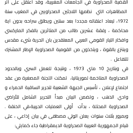
القضية الصحراوية في الجامعات المغربية، وقد اعتقل على اثر
المظاهرات التي نظمها اللاجئين الصحراويين في المغرب سنة
1972، ليعاد اعتقاله مجددا بعد سنتين ويطلق سراحه بدون اية
محاكمة ، رفقة عشرين طالب من المتاثرين بالفكر الماركسي
وافكار التيار القومي العربي المعتقدين بان الحرية شيء مقدس
وينتزع بالقوة ، ويتخذون من القومية الصحراوية الإطار المشترك
للتفاعل .
في وبتاريخ 10 ماي 1973 ، ونتيجة للعمل السري وبالحدود
الصحراوية المتاخمة لموريتانيا، تمكنت اللجنة المصغرة من عقد
اجتماع لإعلان ، تأسيس الجبهة الشعبية لتحرير الساقية الحمراء و
وادي الذهب ، وتضمن البيان مبدأ التحرير الشامل للأراضي
الصحراوية المحتلة ، بدأت أولى العمليات الحربية،في الخنقة .
وبمرور بثلاث سنوات يعلن الولي مصطفى في بيان إذاعي ، على
قيام الجمهورية العربية الصحراوية الديمقراطية جاء كمايلي: