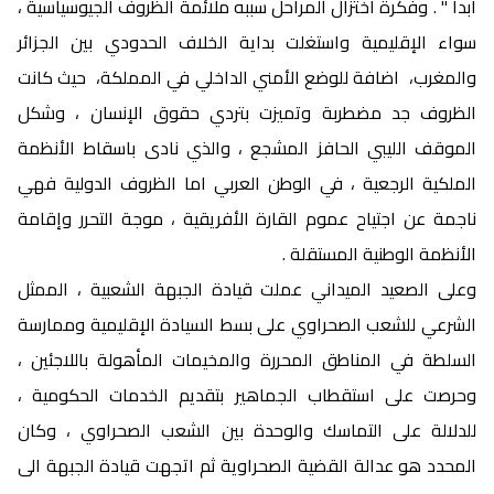
أبدا " . وفكرة اختزال المراحل سببه ملائمة الظروف الجيوسياسية ،
سواء الإقليمية واستغلت بداية الخلاف الحدودي بين الجزائر
والمغرب، اضافة للوضع الأمني الداخلي في المملكة، حيث كانت
الظروف جد مضطربة وتميزت بتردي حقوق الإنسان ، وشكل
الموقف الليبي الحافز المشجع ، والذي نادى باسقاط الأنظمة
الملكية الرجعية ، في الوطن العربي اما الظروف الدولية فهي
ناجمة عن اجتياح عموم القارة الأفريقية ، موجة التحرر وإقامة
الأنظمة الوطنية المستقلة .
وعلى الصعيد الميداني عملت قيادة الجبهة الشعبية ، الممثل
الشرعي للشعب الصحراوي على بسط السيادة الإقليمية وممارسة
السلطة في المناطق المحررة والمخيمات المأهولة باللاجئين ،
وحرصت على استقطاب الجماهير بتقديم الخدمات الحكومية ،
للدلالة على التماسك والوحدة بين الشعب الصحراوي ، وكان
المحدد هو عدالة القضية الصحراوية ثم اتجهت قيادة الجبهة الى