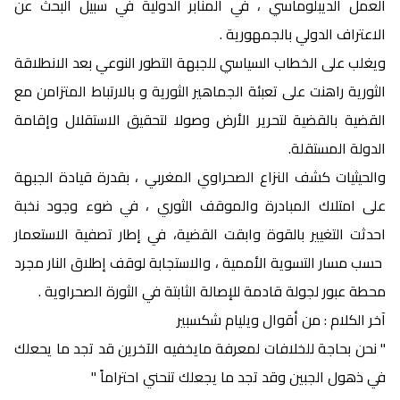
العمل الديبلوماسي ، في المنابر الدولية في سبيل البحث عن
الاعتراف الدولي بالجمهورية .
ويغلب على الخطاب السياسي للجبهة التطور النوعي بعد الانطلاقة
الثورية راهنت على تعبئة الجماهير الثورية و بالارتباط المتزامن مع
القضية بالقضية لتحرير الأرض وصولا لتحقيق الاستقلال وإقامة
الدولة المستقلة.
والحيثيات كشف النزاع الصحراوي المغربي ، بقدرة قيادة الجبهة
على امتلاك المبادرة والموقف الثوري ، في ضوء وجود نخبة
احدثت التغيير بالقوة وابقت القضية، في إطار تصفية الاستعمار
حسب مسار التسوية الأممية ، والاستجابة لوقف إطلاق النار مجرد
محطة عبور لجولة قادمة للإصالة الثابتة في الثورة الصحراوية .
آخر الكلام : من أقوال ويليام شكسبير
" نحن بحاجة للخلافات لمعرفة مايخفيه الآخرين قد تجد ما يحعلك
في ذهول الجبين وقد تجد ما يجعلك تنحني احتراماً "