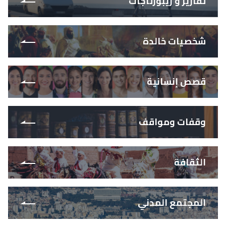
تقارير و ريبورتاجات
شخصيات خالدة
قصص إنسانية
وقفات ومواقف
الثقافة
المجتمع المدني