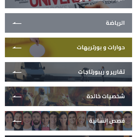
الرياضة
حوارات و بورتريهات
تقارير و ريبورتاجات
شخصيات خالدة
قصص إنسانية