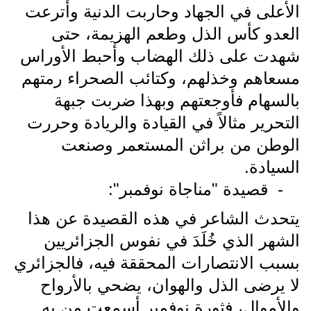
الأعلى في الجهاد وحاربت الدنية وأترعت
العدو كأس الذل وطعم الهزيمة، حتى
شهدت على ذلك الهضاب وأحبط الأوراس
مسعاهم وخذلهم، وكتائب الصحراء رمتهم
بالسهام فأوجعتهم وبهذا ضربت جبهة
التحرير مثالاً في القيادة والريادة وحررت
الوطن من براثن المستعمر وصنعت
السيادة.
-
قصيدة "مناجاة نوفمبر":
يتحدث الشاعر في هذه القصيدة عن هذا
الشهر الذي خُلَدَ في نفوس الجزائريين
بسبب الانتصارات المحققة فيه، فالجزائري
لا يرضى الذل والهوان، يضحي بالأرواح
والأموال، فثورة
نوفمبر أسمعت من به