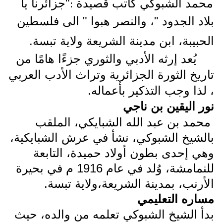
:
محمد الشبوكي كاتب قصيدة
"جزائرنا يا
بلاد الجدود "، و
النصر هبوا " الى فلسطين
الحبيبة، ابن مدينة الشريعة ولاية تبسة
.
يُعد إرثه الأدبي والثوري جزءًا هامًا من
تاريخ الثورة الجزائرية وتراث الأدب العربي
، لذا وجب التذكير بأعماله.
نور اليقين بن ناجي
محمد بن عبد الله الشبايكي، الملقب
بالشيخ الشبوكي، نشأ في عرش الشبايكية،
وهي إحدى بطون أولاد حميدة، التابعة
للنمامشة، وُلد في عام 1916 م في بحيرة
الأرنب، بمدينة الشريعة،ولاية تبسة.
مساره التعليمي
بدأ
الشيخ الشبوكي تعلمه من والده، حيث