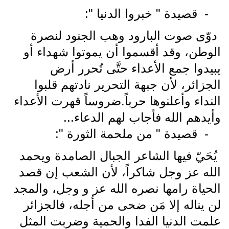
-
قصيدة " خبروا الدنيا ":
دوّى صوت البارود وهب الجنود لنصرة
الوطن، وقد أقسموا أن يموتوا شهداء أو
يبيدوا جمع الأعداء حتَّى تُحرر أرض
الجزائر، لأن جبهة التحرير نادتهم قلبوا
النداء وأعلنوها حرباً
.ضروساً قهرت الأعداء
وأيدهم الله فأجاب لهم الدعاء...
-
قصيدة " من ملحمة الثورة ":
يُحَيّ فيها الشاعر الجبال الصامدة ويحمد
الله عز وجل شاكراً، لأن الشعب إن قصد
الحياة رامها نصره الله عز و وجل، والمجد
لن يناله إلا مَن ضحى من أجله، فالجزائر
علمت الدنيا الفدا والحمية وضربت المثل