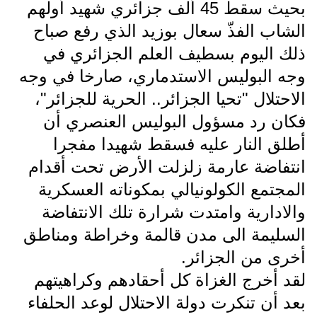
بحيث سقط 45 ألف جزائري شهيد أولهم
الشاب الفذّ سعال بوزيد الذي رفع صباح
ذلك اليوم بسطيف العلم الجزائري في
وجه البوليس الاستدماري، صارخا في وجه
الاحتلال "تحيا الجزائر.. الحرية للجزائر"،
فكان رد مسؤول البوليس العنصري أن
أطلق النار عليه فسقط شهيدا مفجرا
انتفاضة عارمة زلزلت الأرض تحت أقدام
المجتمع الكولونيالي بمكوناته العسكرية
والادارية وامتدت شرارة تلك الانتفاضة
السليمة الى مدن قالمة وخراطة ومناطق
أخرى من الجزائر.
لقد أخرج الغزاة كل أحقادهم وكراهيتهم
بعد أن تنكرت دولة الاحتلال لوعد الحلفاء