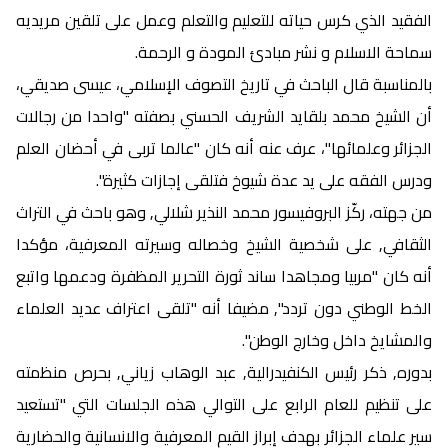
الفقيد الذي كرس حياته للتعليم والتعلم وعمل على تلقين مريديه
سماحة الاسلام و نشر مبادئ المودة و الرحمة.
بالمناسبة قال الباحث في تاريخ التصوف الإسلامي، عيسى صديقي،
أن الشيخ محمد بلقايد الشريف الحسني بصفته "واحدا من رجالات
الجزائر وعلمائها"، عرف عنه أنه كان "عالما تربى في أحضان العلم
ودرس الفقه على يد عدة شيوخ فتلقى إجازات كثيرة".
من جهته، ركّز البروفيسور محمد النذير شلالي, وهو باحث في التراث
الثقافي, على شخصية الشيخ وخصاله وسيرته المعرفية، مؤكدا
أنه كان "مربيا ومجاهدا ساند ثورة التحرير المظفرة ودعمها واتبع
الخط الوطني دون تردد", مضيفا أنه "تلقى اعتراف عديد العلماء
والمشايخ داخل وخارج الوطن".
بدوره, ذكر رئيس الكنفيدرالية, عبد الوهاب زياني, بحرص منظمته
على تنظيم للعام الرابع على التوالي هذه الجلسات التي "تستعيد
سير علماء الجزائر بهدف إبراز القيم المعرفية والانسانية والحضارية