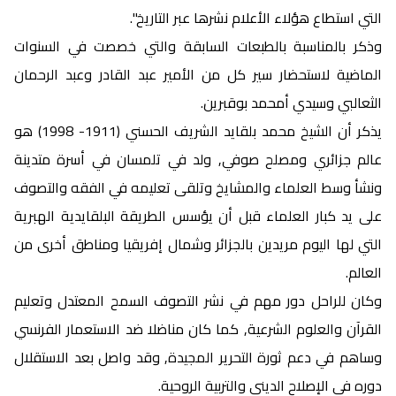
التي استطاع هؤلاء الأعلام نشرها عبر التاريخ".
وذكر بالمناسبة بالطبعات السابقة والتي خصصت في السنوات
الماضية لاستحضار سير كل من الأمير عبد القادر وعبد الرحمان
الثعالبي وسيدي أمحمد بوقبرين.
يذكر أن الشيخ محمد بلقايد الشريف الحسني (1911- 1998) هو
عالم جزائري ومصلح صوفي, ولد في تلمسان في أسرة متدينة
ونشأ وسط العلماء والمشايخ وتلقى تعليمه في الفقه والتصوف
على يد كبار العلماء قبل أن يؤسس الطريقة البلقايدية الهبرية
التي لها اليوم مريدين بالجزائر وشمال إفريقيا ومناطق أخرى من
العالم.
وكان للراحل دور مهم في نشر التصوف السمح المعتدل وتعليم
القرآن والعلوم الشرعية, كما كان مناضلا ضد الاستعمار الفرنسي
وساهم في دعم ثورة التحرير المجيدة, وقد واصل بعد الاستقلال
دوره في الإصلاح الديني والتربية الروحية.