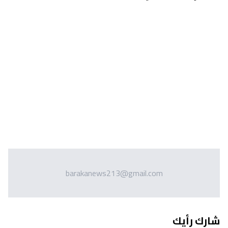
barakanews213@gmail.com
شارك رأيك