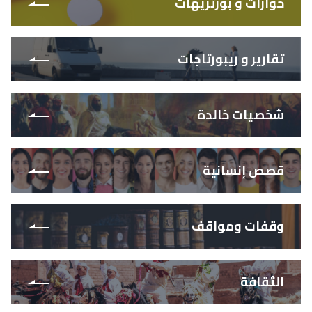
حوارات و بورتريهات
تقارير و ريبورتاجات
شخصيات خالدة
قصص إنسانية
وقفات ومواقف
الثقافة