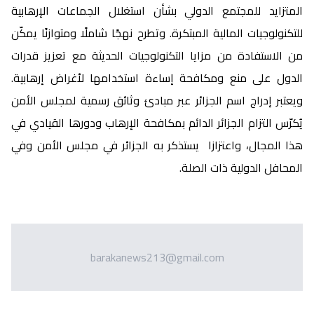
المتزايد للمجتمع الدولي بشأن استغلال الجماعات الإرهابية
للتكنولوجيات المالية المبتكرة. وتطرح نهجًا شاملًا ومتوازنًا يمكّن
من الاستفادة من مزايا التكنولوجيات الحديثة مع تعزيز قدرات
الدول على منع ومكافحة إساءة استخدامها لأغراض إرهابية.
ويعتبر إدراج اسم الجزائر عبر مبادئ وثائق رسمية لمجلس الأمن
يُكرّس التزام الجزائر الدائم بمكافحة الإرهاب ودورها القيادي في
هذا المجال، واعتزازا يستذكر به الجزائر في مجلس الأمن وفي
المحافل الدولية ذات الصلة.
barakanews213@gmail.com