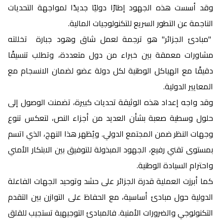
وقد أسست هذه الجهود إطارًا دوليًا جديدًا لمواجهة التحديات
الناجمة عن التطور السريع للتكنولوجيات المالية.
"مبادئ الجزائر" هو ترجمة لعمل شاق وهود جبارة تخللته
مشاورات معمقة بين خبراء من دول متعددة، وتطلب تنسيقًا
دقيقًا مع الهياكل الوطنية لكل دولة عضو لضمان الانسجام مع
المعايير الدولية.
وقد واجه إعداد هذه الوثيقة تحديات كبيرة، تضمنت الوصول إلى
حلول وسطية صعبة بشأن العديد من أجزاء النص، لتعكس تنوع
وجهات النظر ضمن المجتمع الدولي. ويُظهر هذا النهج، الذي اتسم
بمستوى تقني رفيع، الجهود المبذولة للتوفيق بين الابتكار الأمني
واحترام السيادة الوطنية.
كما أبرزت العملية قدرة الجزائر على حشد وتوحيد الجهات الفاعلة
الدولية حول مبادئ أساسية، مع الحفاظ على التوازن بين التقدم
التكنولوجي والضرورات الأمنية. فالمبادئ التوجيهية تستجيب للقلق