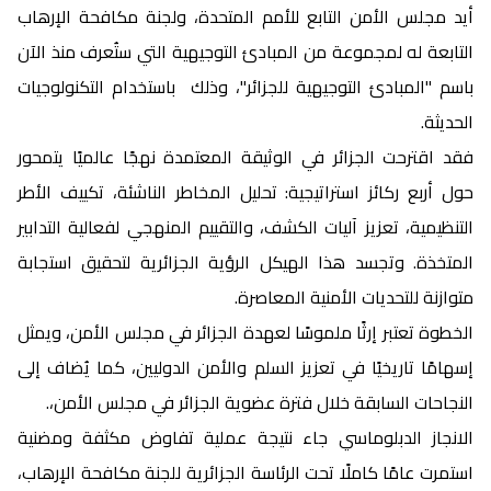
أيد مجلس الأمن التابع للأمم المتحدة، ولجنة مكافحة الإرهاب
التابعة له لمجموعة من المبادئ التوجيهية التي ستُعرف منذ الآن
باسم "المبادئ التوجيهية للجزائر"، وذلك باستخدام التكنولوجيات
الحديثة.
فقد اقترحت الجزائر في الوثيقة المعتمدة نهجًا عالميًا يتمحور
حول أربع ركائز استراتيجية: تحليل المخاطر الناشئة، تكييف الأطر
التنظيمية، تعزيز آليات الكشف، والتقييم المنهجي لفعالية التدابير
المتخذة. وتجسد هذا الهيكل الرؤية الجزائرية لتحقيق استجابة
متوازنة للتحديات الأمنية المعاصرة.
الخطوة تعتبر إرثًا ملموسًا لعهدة الجزائر في مجلس الأمن، ويمثل
إسهامًا تاريخيًا في تعزيز السلم والأمن الدوليين، كما يُضاف إلى
النجاحات السابقة خلال فترة عضوية الجزائر في مجلس الأمن،.
الانجاز الدبلوماسي جاء نتيجة عملية تفاوض مكثفة ومضنية
استمرت عامًا كاملًا تحت الرئاسة الجزائرية للجنة مكافحة الإرهاب،