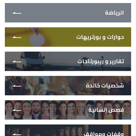
الرياضة
حوارات و بورتريهات
تقارير و ريبورتاجات
شخصيات خالدة
قصص إنسانية
وقفات ومواقف