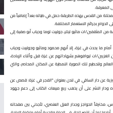
ى المعرفة.
تلة من القدس بهذه الطريقة حمل في طياته بعداً إضافياً من
لدوام بجرائم الاستعمار المختلفة.
ن المثقفين/ات ماثيو تيللر، جولييت توما وجياب أبو صفية إلى
أمام ما يحدث في غزة، إلا أنهم محمود وماثيو وجولييت وجياب
الغزيين/ات ليوافوهم بشهاداتهم عن غزة قبل وأثناء الإبادة،
الم ولتحطيم تلك الصورة النمطية عن المكان المحاصر، والتي
 الكتاب في أواخر ٢٠٢٤ باللغة الانجليزية عن دار الساقي في لندن بعنوان "الفجر في غزة: قصص عن
وه ودار النشر على أن يذهب ريع مبيعات الكتاب إلى دعم جهود
، مخترقاً الحواجز وجدار العزل العنصري، لأجدني بين صفحاته