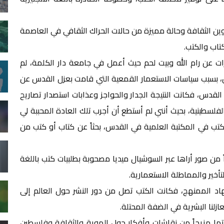
اوين الثقافة وحالة مميزة من حالات الحراك الثقافي في العاصمة
تاب والكتب.
ت عن رام الله وبيت لحم حيث أعمل في جامعة دار الكلمة، لم
 بسبب سياسات الاستعمار القمعية التي قامت بعزل القدس عن
القدس، فكانت النتيجة الجدار والحواجز وعذابات استصدار تصاريح
لفلسطينية، بحيث أنني لم أستطع أن أجرب تلك العادة المحببة لي
كتب في المكتبة العلمية في القدس، بحثاً عن كتاب أو كتب من
ً من صور أراها عبر السوشيال ميديا مصحوبة بطلبيات كتب باللغة
تأخير والمماطلة الاستعمارية.
د الممنهج، فكانت الكتب تصل من دور النشر حول العالم إلى
ازلنا البشرية في الضفة المحتلة.
ا مزيجاً من نقاشات وأفكار حول الهوية والثقافة وفلسطين