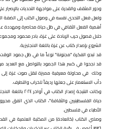
ودور المثقف والقدرة على مواجهة التحديات بالإصرار عل
ولعل فعل التحدي نفسه في وصول الكتب إلى الضفة المح
أهمية الفعل الثقافي في ظل حياة محاصرة ومهددة على ا
خلال فصول حرب الإبادة على غزة، بادر محمود ومجموعة م
الشروع بإصدار كتاب عن غزة باللغة الانجليزية.
قد تبدو الفكرة "مجنونة" نوعاً ما في ظل جمود الوقت 
قد نجحوا في كسر هذا الجمود بالتواصل مع العديد من 
وذلك في محاولة معرفية مميزة لنقل صوت غزة إلى الع
دأب الاستعمار على جعلها رديفاً للخراب والتطرف.
وكانت النتيجة إصدار
حياة الفلسطينيين والثقافة"، الكتاب الذي اتفق محرر
الأطباء في فلسطين.
وصلني الكتاب (كالعادة) من المكتبة العلمية في القدس
٣٣٦ أغوص في رؤية الكتاب عبر الذكريات والحكايات التي أرادوا لها أن تنتصر للحق في الحياة والحرية أمام ماكينة الإبادة.