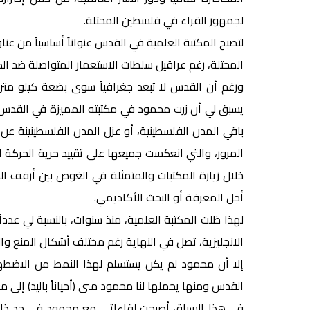
لجمهور القراء في فلسطين المحتلة.
لتصبح المكتبة العلمية في القدس عنواناً أساسياً من عن
المحتلة، رغم عراقيل سلطات الاستعمار المتواصلة ضد الك
ورغم أن القدس لا تبعد جغرافياً سوى بضعة كيلو مترا
يسبق لي أن زرت محمود في مكتبته المميزة في القدس،
باقي المدن الفلسطينية، أو عزل المدن الفلسطينينة عن 
المرور، والتي انعكست جميعها على تقييد حرية الحركة ا
خلال زيارة المكتبات والمتمثلة في الغوص بين أرفف ال
أجل المعرفة أو البحث الأكاديمي.
لهذا ظلت المكتبة العلمية، منذ سنوات، بالنسبة لي عددا
الانجليزية، تصل في النهاية رغم مختلف أشكال المنع وال
إلا أن محمود لم يكن يستسلم لهذا النمط من الاضطها
القدس ومنها يحملها لنا محمود منى (أحياناً باليد) إلى مع
في هذا السياق أصبحت لقاءاتي مع محمود في حد ذاته